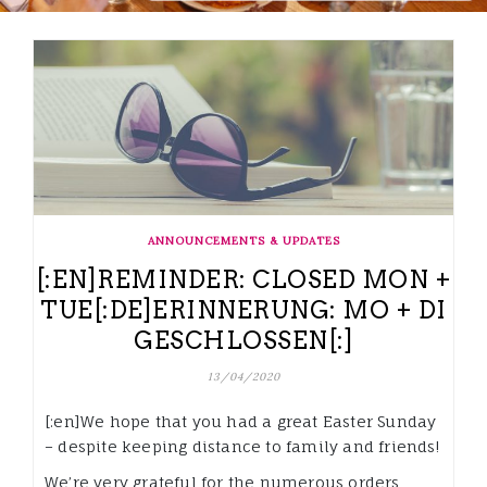
ANNOUNCEMENTS & UPDATES
[:EN]REMINDER: CLOSED MON +
TUE[:DE]ERINNERUNG: MO + DI
GESCHLOSSEN[:]
13/04/2020
[:en]We hope that you had a great Easter Sunday
– despite keeping distance to family and friends!
We’re very grateful for the numerous orders