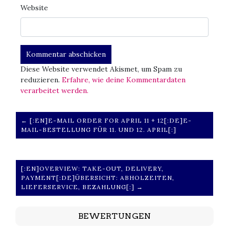
Website
Diese Website verwendet Akismet, um Spam zu
reduzieren.
Erfahre, wie deine Kommentardaten
verarbeitet werden.
← [:EN]E-MAIL ORDER FOR APRIL 11 + 12[:DE]E-
MAIL-BESTELLUNG FÜR 11. UND 12. APRIL[:]
[:EN]OVERVIEW: TAKE-OUT, DELIVERY,
PAYMENT[:DE]ÜBERSICHT: ABHOLZEITEN,
LIEFERSERVICE, BEZAHLUNG[:] →
BEWERTUNGEN