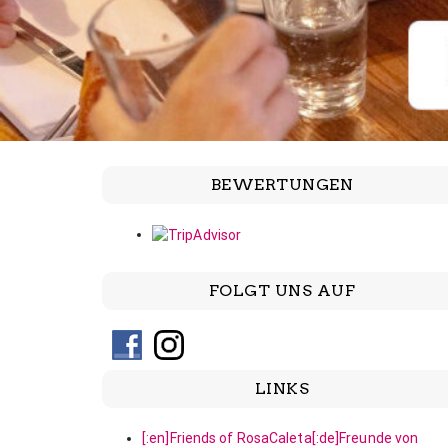
BEWERTUNGEN
FOLGT UNS AUF
LINKS
[:en]Friends of RosaCaleta[:de]Freunde von