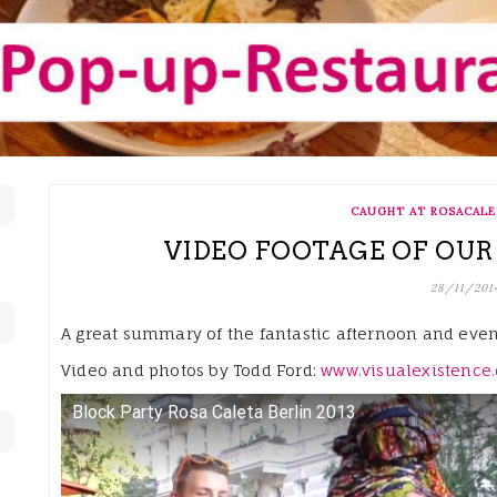
CAUGHT AT ROSACALE
VIDEO FOOTAGE OF OUR 
28/11/201
A great summary of the fantastic afternoon and even
Video and photos by Todd Ford:
www.visualexistence
Block Party Rosa Caleta Berlin 2013