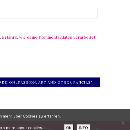
.
Erfahre, wie deine Kommentardaten verarbeitet
ED ON „FASHION, ART AND OTHER FANCIES“ →
m mehr über Cookies zu erfahren.
arn more about cookies.
OK
INFO
WordPress
Di Multipurpose
Theme