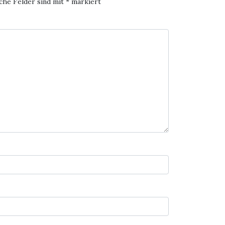
che Felder sind mit
*
markiert