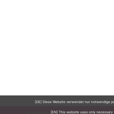
[DE] Diese Website verwendet nur notwendige pe
[EN] This website uses only necessary 
RosaCaleta Pop-up-Restaurant und Catering (c) 2023