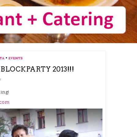
•
TA
EVENTS
BLOCKPARTY 2013!!!
4
ing!
.com