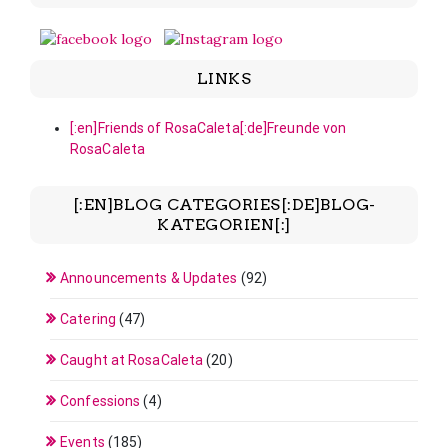
LINKS
[:en]Friends of RosaCaleta[:de]Freunde von
RosaCaleta
[:EN]BLOG CATEGORIES[:DE]BLOG-
KATEGORIEN[:]
Announcements & Updates
(92)
Catering
(47)
Caught at RosaCaleta
(20)
Confessions
(4)
Events
(185)