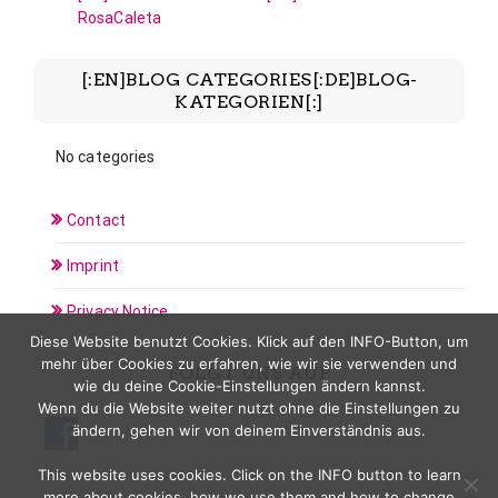
RosaCaleta
[:EN]BLOG CATEGORIES[:DE]BLOG-
KATEGORIEN[:]
No categories
Contact
Imprint
Privacy Notice
Diese Website benutzt Cookies. Klick auf den INFO-Button, um
mehr über Cookies zu erfahren, wie wir sie verwenden und
FOLGT UNS AUF
wie du deine Cookie-Einstellungen ändern kannst.
Wenn du die Website weiter nutzt ohne die Einstellungen zu
ändern, gehen wir von deinem Einverständnis aus.
This website uses cookies. Click on the INFO button to learn
more about cookies, how we use them and how to change