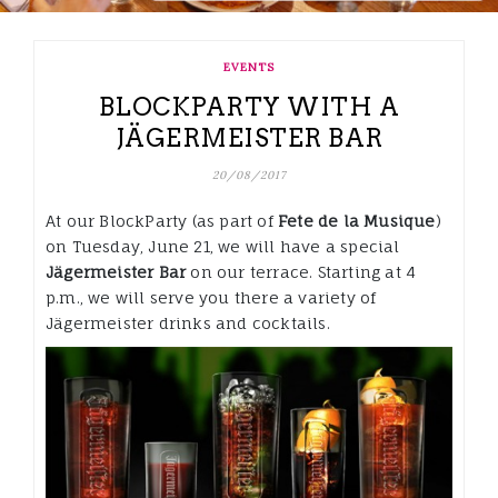
EVENTS
BLOCKPARTY WITH A
JÄGERMEISTER BAR
20/08/2017
At our BlockParty (as part of
Fete de la Musique
)
on Tuesday, June 21, we will have a special
Jägermeister Bar
on our terrace. Starting at 4
p.m., we will serve you there a variety of
Jägermeister drinks and cocktails.