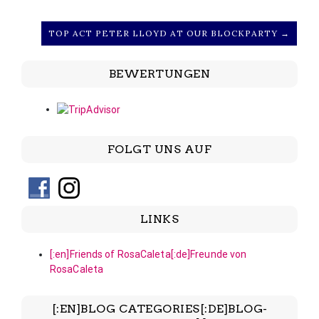
TOP ACT PETER LLOYD AT OUR BLOCKPARTY →
BEWERTUNGEN
FOLGT UNS AUF
LINKS
[:en]Friends of RosaCaleta[:de]Freunde von
RosaCaleta
[:EN]BLOG CATEGORIES[:DE]BLOG-