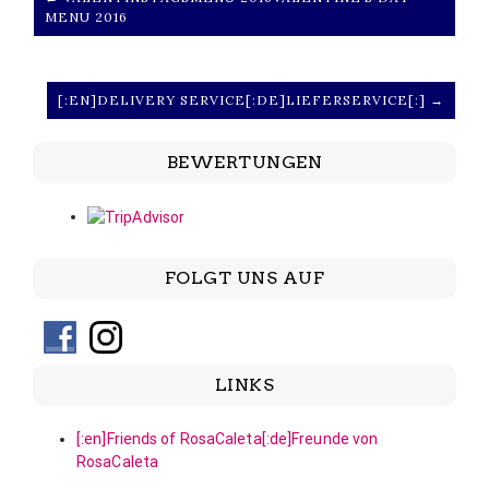
MENU 2016
[:EN]DELIVERY SERVICE[:DE]LIEFERSERVICE[:] →
BEWERTUNGEN
FOLGT UNS AUF
LINKS
[:en]Friends of RosaCaleta[:de]Freunde von
RosaCaleta