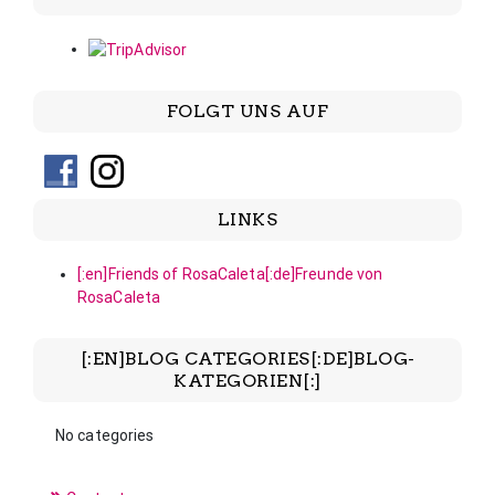
FOLGT UNS AUF
LINKS
[:en]Friends of RosaCaleta[:de]Freunde von
RosaCaleta
[:EN]BLOG CATEGORIES[:DE]BLOG-
KATEGORIEN[:]
No categories